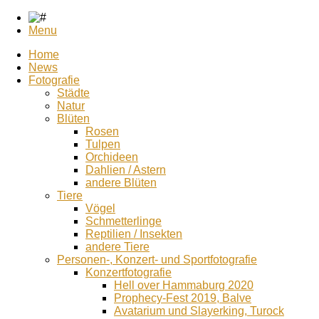
Menu
Home
News
Fotografie
Städte
Natur
Blüten
Rosen
Tulpen
Orchideen
Dahlien / Astern
andere Blüten
Tiere
Vögel
Schmetterlinge
Reptilien / Insekten
andere Tiere
Personen-, Konzert- und Sportfotografie
Konzertfotografie
Hell over Hammaburg 2020
Prophecy-Fest 2019, Balve
Avatarium und Slayerking, Turock