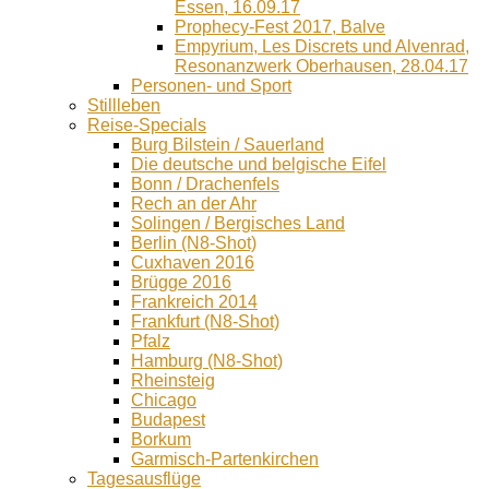
Essen, 16.09.17
Prophecy-Fest 2017, Balve
Empyrium, Les Discrets und Alvenrad,
Resonanzwerk Oberhausen, 28.04.17
Personen- und Sport
Stillleben
Reise-Specials
Burg Bilstein / Sauerland
Die deutsche und belgische Eifel
Bonn / Drachenfels
Rech an der Ahr
Solingen / Bergisches Land
Berlin (N8-Shot)
Cuxhaven 2016
Brügge 2016
Frankreich 2014
Frankfurt (N8-Shot)
Pfalz
Hamburg (N8-Shot)
Rheinsteig
Chicago
Budapest
Borkum
Garmisch-Partenkirchen
Tagesausflüge